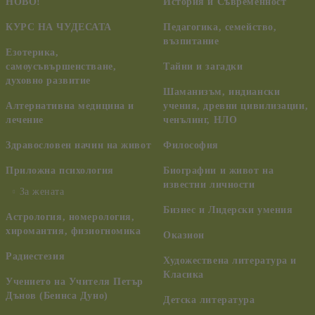
НОВО!
История и Съвременност
КУРС НА ЧУДЕСАТА
Педагогика, семейство,
възпитание
Езотерика,
самоусъвършенстване,
Тайни и загадки
духовно развитие
Шаманизъм, индиански
Алтернативна медицина и
учения, древни цивилизации,
лечение
ченълинг, НЛО
Здравословен начин на живот
Философия
Приложна психология
Биографии и живот на
известни личности
За жената
Бизнес и Лидерски умения
Астрология, номерология,
хиромантия, физиогномика
Оказион
Радиестезия
Художествена литература и
Класика
Учението на Учителя Петър
Дънов (Беинса Дуно)
Детска литература