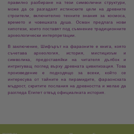
правилно разбиране на тези
символични структури
,
може да се разгадаят
истинските цели на древните
строители
, включително техните знания за
космоса,
времето и човешката душа
. Осман предлага
нови
хипотези
, които поставят под съмнение традиционните
археологически интерпретации.
В заключение,
Шифърът на фараоните
е книга, която
съчетава
археология, история, мистицизъм и
символика
, предоставяйки на читателя
дълбок и
интригуващ поглед върху древната цивилизация
. Това
произведение е подходящо за всеки, който се
интересува от
тайните на пирамидите
,
фараонската
мъдрост
,
скритите послания на древността
и желае да
разгледа
Египет отвъд официалната история
.