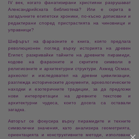
IV век
, когато
фанатизирани християни
разрушават
Александрийската библиотека
? Или е скрита в
загадъчните египетски хроники
, по-късно дописвани и
редактирани
според пристрастията на
чиновници
и
управници
?
Шифърът на фараоните
е книга, която предлага
революционен поглед върху историята на древен
Египет
, разкривайки
тайните на древните пирамиди
,
кодове на фараоните
и скритите
символи в
религиозните и архитектурни структури
. Ахмед Осман,
археолог и изследовател на древни цивилизации,
разглежда историческите документи, археологическите
находки и
езотеричните традиции
, за да предложи
нови интерпретации на древните текстове
и
архитектурни чудеса, които досега са оставали
загадка.
Авторът се фокусира върху
пирамидите и техните
символични значения
, като анализира
геометрията,
ориентацията и конструктивните методи
, използвани