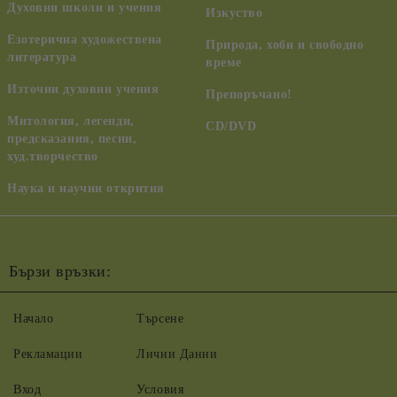
Духовни школи и учения
Изкуство
Езотерична художествена
Природа, хоби и свободно
литература
време
Източни духовни учения
Препоръчано!
Митология, легенди,
CD/DVD
предсказания, песни,
худ.творчество
Наука и научни открития
Бързи връзки:
Начало
Търсене
Рекламации
Лични Данни
Вход
Условия