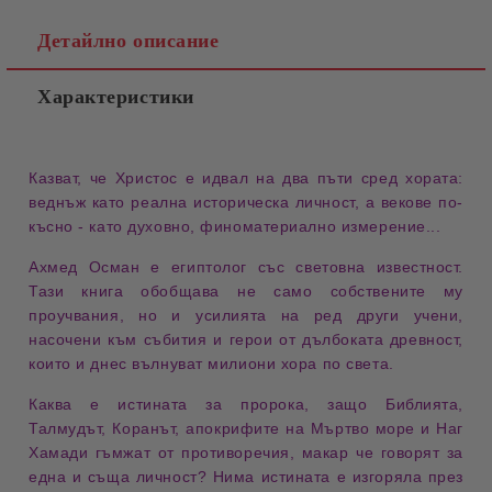
Детайлно описание
Характеристики
Казват, че
Христос
е идвал на два пъти сред
хората
:
веднъж като
реална историческа личност
, а векове по-
късно - като
духовно, финоматериално измерение
...
Ахмед Осман
е
египтолог
със световна
известност
.
Тази
книга
обобщава не само собствените му
проучвания
, но и усилията на ред други
учени
,
насочени към
събития
и
герои
от
дълбоката древност
,
които и днес вълнуват милиони
хора
по света.
Каква е
истината
за
пророка
, защо
Библията
,
Талмудът
,
Коранът
,
апокрифите на Мъртво море
и
Наг
Хамади
гъмжат от
противоречия
, макар че говорят за
една и съща
личност
? Нима
истината
е изгоряла през