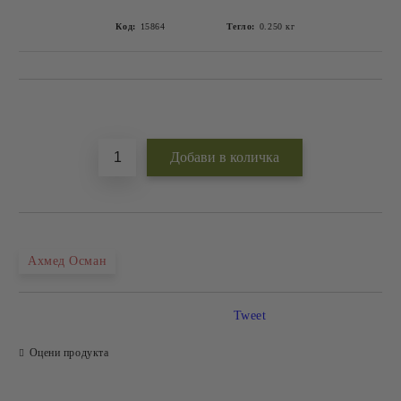
Код:
15864
Тегло:
0.250
кг
Добави в желани
Ахмед Осман
Tweet
Оцени продукта