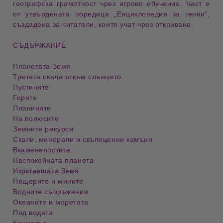
географска грамотност
чрез
игрово обучение
. Част е
от утвърдената поредица
„Енциклопедия за гении“
,
създадена за
читатели, които учат чрез откриване
.
СЪДЪРЖАНИЕ
Планетата Земя
Третата скала откъм слънцето
Пустините
Горите
Планините
На полюсите
Земните ресурси
Скали, минерали и скъпоценни камъни
Вкаменелостите
Неспокойната планета
Изригващата Земя
Пещерите и мините
Водните съоръжения
Океаните и моретата
Под водата