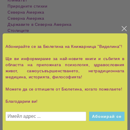
Климатът
Природните стихии
Северна Америка
Северна Америка
Държавите в Северна Америка
Столиците
Националните флагове
Природните чудеса
Абонирайте се за Бюлетина на Книжарница "Виделина"!
Реките и езерата
Националните паркове
Ще ви информираме за най-новите книги и събития в
Биомите
областта на приложната психология, здравословния
Изумителните животни
живот, самоусъвършенстването, нетрадиционната
Чудесата, сътворени от човешка ръка
медицина, историята, философията!
Южна Америка
Южна Америка
Можете да се отпишете от Бюлетина, когато пожелаете!
Държавите в Южна Америка
Столиците
Благодарим ви!
Националните флагове
Природните чудеса
Реките и езерата
Амазонка
Биомите