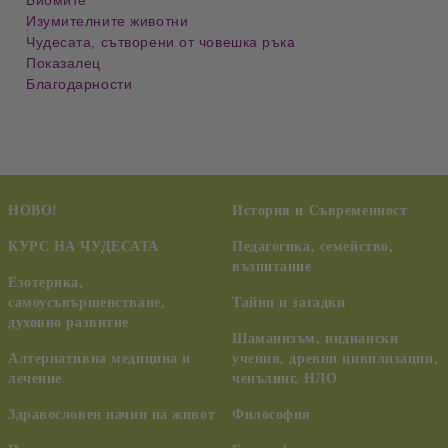
Биомите
Изумителните животни
Чудесата, сътворени от човешка ръка
Показалец
Благодарности
НОВО!
История и Съвременност
КУРС НА ЧУДЕСАТА
Педагогика, семейство,
възпитание
Езотерика,
самоусъвършенстване,
Тайни и загадки
духовно развитие
Шаманизъм, индиански
Алтернативна медицина и
учения, древни цивилизации,
лечение
ченълинг, НЛО
Здравословен начин на живот
Философия