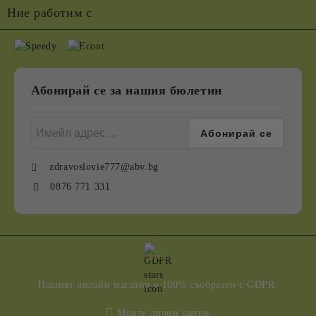
Ние работим с
Абонирай се за нашия бюлетин
zdravoslovie777@abv.bg
0876 771 331
GDPR
Нашият онлайн магазин е 100% съобразен с GDPR.
Моите лични данни