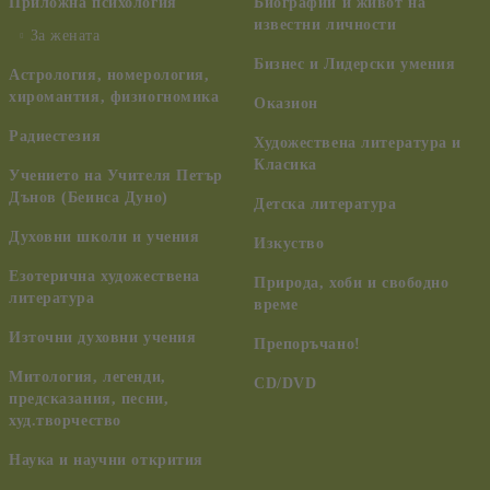
Приложна психология
Биографии и живот на
известни личности
За жената
Бизнес и Лидерски умения
Астрология, номерология,
хиромантия, физиогномика
Оказион
Радиестезия
Художествена литература и
Класика
Учението на Учителя Петър
Дънов (Беинса Дуно)
Детска литература
Духовни школи и учения
Изкуство
Езотерична художествена
Природа, хоби и свободно
литература
време
Източни духовни учения
Препоръчано!
Митология, легенди,
CD/DVD
предсказания, песни,
худ.творчество
Наука и научни открития