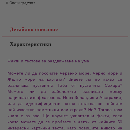
Оцени продукта
Детайлно описание
Характеристики
Факти
и
тестове
за
раздвижване на ума
.
Можете ли да посочите
Червено море
,
Черно море
и
Жълто море
на картата? Знаете ли по какво се
различава
пустинята Гоби
от
пустинята Сахара
?
Можете ли да забележите разликата между
националните
флагове на Нова Зеландия и Австралия
,
или да идентифицирате някоя
столица
по нейните
най-известни
паметници или сгради
?
Не?
Тогава тази
книга
е за вас! Ще научите
удивителни факти
, след
което можете да се пробвате в някои от нейните
50
интересни картинни теста
, като повишите нивото на