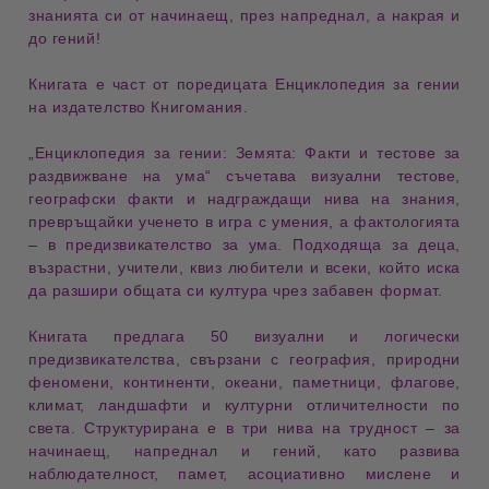
знанията си
от
начинаещ
, през
напреднал
, а накрая и
до
гений
!
Книгата е част от поредицата
Енциклопедия за гении
на издателство
Книгомания
.
„Енциклопедия за гении: Земята: Факти и тестове за
раздвижване на ума“
съчетава
визуални тестове
,
географски факти
и
надграждащи нива на знания
,
превръщайки ученето в
игра с умения
, а фактологията
– в
предизвикателство за ума
. Подходяща за
деца
,
възрастни
,
учители
,
квиз любители
и всеки, който иска
да разшири
общата си култура
чрез
забавен формат
.
Книгата предлага
50 визуални и логически
предизвикателства
, свързани с
география
,
природни
феномени
,
континенти
,
океани
,
паметници
,
флагове
,
климат
,
ландшафти
и
културни отличителности
по
света. Структурирана е в
три нива на трудност
– за
начинаещ
,
напреднал
и
гений
, като развива
наблюдателност
,
памет
,
асоциативно мислене
и