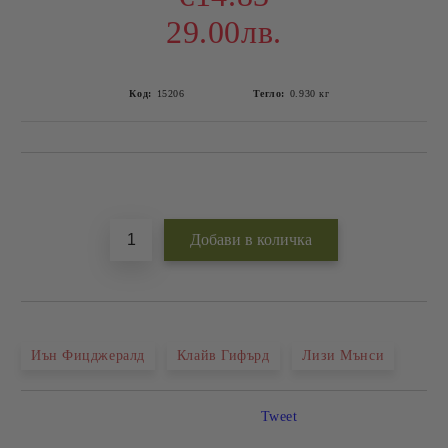
29.00лв.
Код:
15206
Тегло:
0.930
кг
Добави в желани
Иън Фицджералд
Клайв Гифърд
Лизи Мънси
Tweet