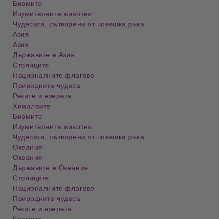
Биомите
Изумителните животни
Чудесата, сътворени от човешка ръка
Азия
Азия
Държавите в Азия
Столиците
Националните флагове
Природните чудеса
Реките и езерата
Хималаите
Биомите
Изумителните животни
Чудесата, сътворени от човешка ръка
Океания
Океания
Държавите в Океания
Столиците
Националните флагове
Природните чудеса
Реките и езерата