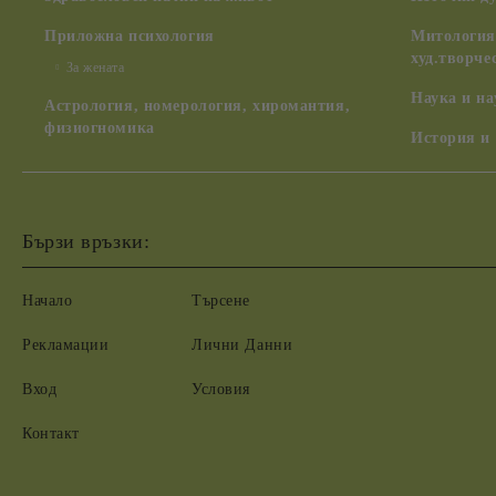
Приложна психология
Митология,
худ.творче
За жената
Наука и н
Астрология, номерология, хиромантия,
физиогномика
История и
Бързи връзки:
Начало
Търсене
Рекламации
Лични Данни
Вход
Условия
Контакт