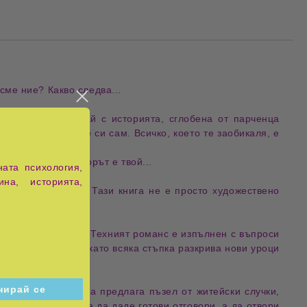
сме ние? Какво следва...
росто се
забавлявай
с
историята
, сглобена от
парченца
равяй, ти никога не си
сам
. Всичко, което те заобикаля, е
едваш."
едупреден си!
Изборът
е твой...
ата психология,
ина, историята,
терични прозорци
. Тази книга не е просто художествено
овек
, така и
ангел
. Техният
романс
е изпълнен с въпроси
ховни измерения
, като всяка стъпка разкрива нови
уроци
твуване
. Авторката предлага
пъзел от житейски случки
,
която не се опитва да даде готови отговори, а да
отвори