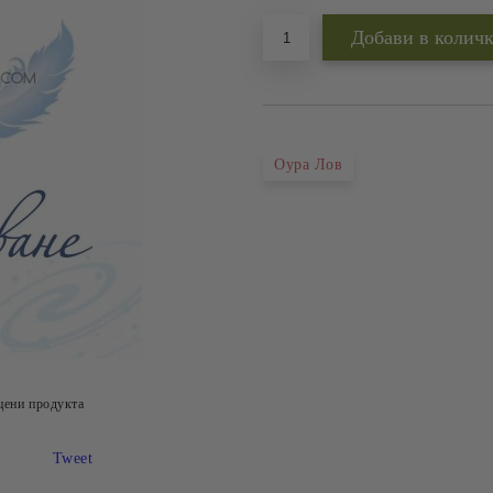
Оура Лов
цени продукта
Tweet