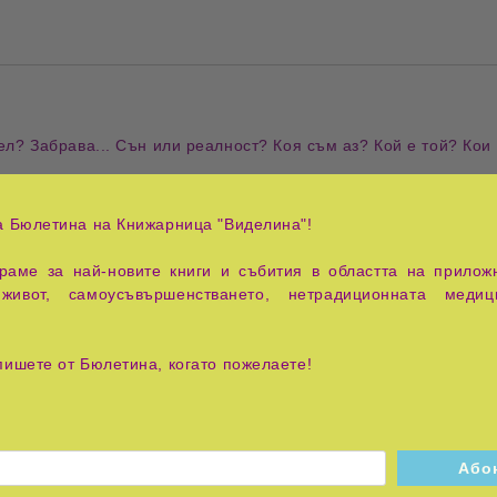
ел
?
Забрава
...
Сън
или
реалност
? Коя съм аз? Кой е той? Кои 
. Не приемай нищо за
истина
, ако
душата
ти не откликва! П
ки вземе от книгата само онова, от което има нужда. И не заб
а Бюлетина на Книжарница "Виделина"!
ция
, и е
уникално
също като теб и
пътя
, който си избрал да сл
то иска да си спомни. Не посягай към нея, ако не си
готов
! Пр
аме за най-новите книги и събития в областта на приложн
живот, самоусъвършенстването, нетрадиционната медиц
 прелива от
духовна мъдрост
,
емоционална дълбочина
и
езо
бе си и своето място в света.
пишете от Бюлетина, когато пожелаете!
ната героиня и мистериозен мъж, който може да бъде както
ч
е се впускат в пътуване, което ги води през
сън
,
реалност
и
ду
я да се замисли за собственото си
пътуване
,
избори
и
същес
мост от личните си преживявания и разбирания. Това е книга, 