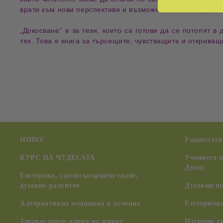
врати
към нови перспективи и възможности за
саморазв
„Докосване“ е за тези, които са готови да се
потопят
в
тях. Това е книга за
търсещите
,
чувстващите
и
откриващ
НОВО!
Радиестези
КУРС НА ЧУДЕСАТА
Учението 
Дуно)
Езотерика, самоусъвършенстване,
духовно развитие
Духовни ш
Алтернативна медицина и лечение
Езотерична
Здравословен начин на живот
Източни д