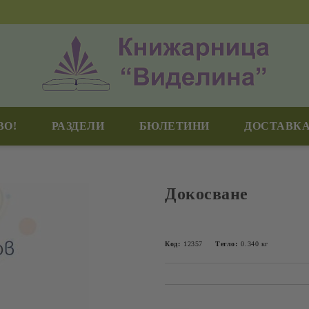
ВО!
РАЗДЕЛИ
БЮЛЕТИНИ
ДОСТАВКА
Докосване
Код:
12357
Тегло:
0.340
кг
Добави в желани