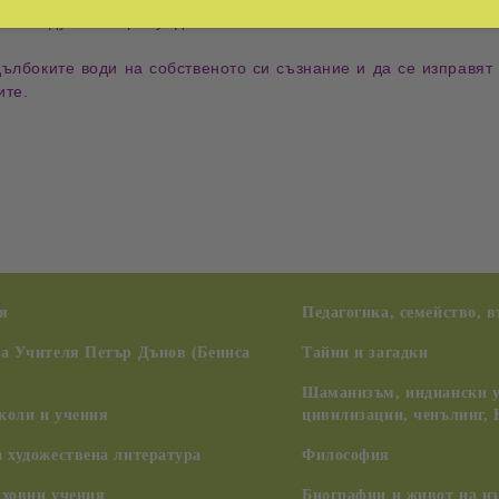
итие
и
духовно пробуждане
.
дълбоките води
на собственото си
съзнание
и да се изправят
ите
.
я
Педагогика, семейство, 
на Учителя Петър Дънов (Беинса
Тайни и загадки
Шаманизъм, индиански у
коли и учения
цивилизации, ченълинг,
 художествена литература
Философия
уховни учения
Биографии и живот на из