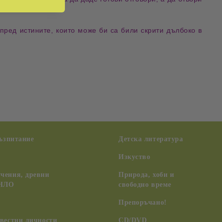
 пред
истините
, които може би са били скрити дълбоко в
възпитание
Детска литература
Изкуство
чения, древни
Природа, хоби и
 НЛО
свободно време
Препоръчано!
вестни личности
CD/DVD