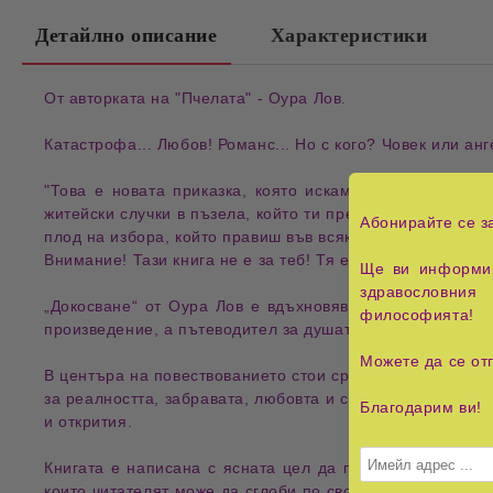
Детайлно описание
Характеристики
От авторката на "
Пчелата
" -
Оура Лов
.
Катастрофа
...
Любов
!
Романс
... Но с кого?
Човек
или
анг
"Това е
новата приказка
, която искам да ти разкажа
житейски случки
в
пъзела
, който ти предлагам. Нека все
Абонирайте се з
плод на избора
, който правиш във всяка
житейска ситуа
Внимание! Тази книга не е за теб! Тя е за
душата
ти, коя
Ще ви информир
здравословния 
„Докосване“ от Оура Лов е вдъхновяващ роман, който
философията!
произведение, а
пътеводител за душата
, която търси се
Можете да се от
В центъра на повествованието стои срещата между глав
за
реалността
,
забравата
,
любовта
и
съществуването
. Т
Благодарим ви!
и
открития
.
Книгата е написана с ясната цел да
провокира
читател
които читателят може да сглоби по свой начин, в зависи