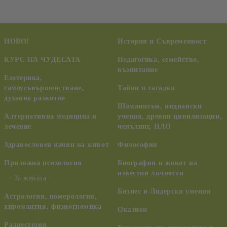
НОВО!
История и Съвременност
КУРС НА ЧУДЕСАТА
Педагогика, семейство,
възпитание
Езотерика,
самоусъвършенстване,
Тайни и загадки
духовно развитие
Шаманизъм, индиански
Алтернативна медицина и
учения, древни цивилизации,
лечение
ченълинг, НЛО
Здравословен начин на живот
Философия
Приложна психология
Биографии и живот на
известни личности
За жената
Бизнес и Лидерски умения
Астрология, номерология,
хиромантия, физиогномика
Оказион
Радиестезия