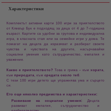
Характеристики
Комплектът
активни карти 100 игри за приятелството
от Клевър Бук е подходящ за деца от 4 до 7-годишна
възраст. Картите са удобни за
групова и индивидуална
игра
, в класната стая или за семейни игри у дома. Те
помагат на децата
да изразяват и разбират своите
чувства и чувствата на другите
, насърчавайки
социални умения като
сътрудничество, емпатия и
уважение.
Какво е приятелството?
Това е грижа – към
хората
,
към
природата
, към
средата около теб
.
С тези 100 игри детето
ще упражнява ума и сърцето
си.
Ето още няколко предимства и характеристики:
Развиване на социални умения:
Децата
развиват емпатия, сътрудничество и
разбирателство;