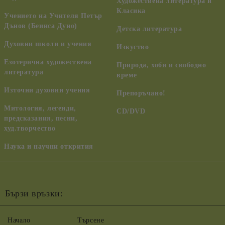
Художествена литература и
Класика
Учението на Учителя Петър
Дънов (Беинса Дуно)
Детска литература
Духовни школи и учения
Изкуство
Езотерична художествена
Природа, хоби и свободно
литература
време
Източни духовни учения
Препоръчано!
Митология, легенди,
CD/DVD
предсказания, песни,
худ.творчество
Наука и научни открития
Бързи връзки:
Начало
Търсене