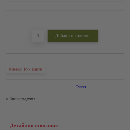
Добави в желани
Клевър Бук карти
Tweet
Оцени продукта
Детайлно описание