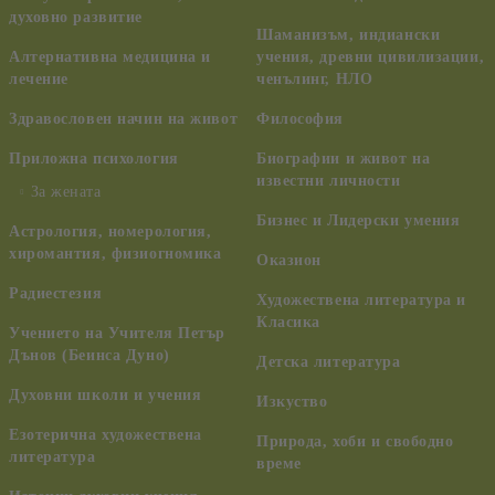
духовно развитие
Шаманизъм, индиански
Алтернативна медицина и
учения, древни цивилизации,
лечение
ченълинг, НЛО
Здравословен начин на живот
Философия
Приложна психология
Биографии и живот на
известни личности
За жената
Бизнес и Лидерски умения
Астрология, номерология,
хиромантия, физиогномика
Оказион
Радиестезия
Художествена литература и
Класика
Учението на Учителя Петър
Дънов (Беинса Дуно)
Детска литература
Духовни школи и учения
Изкуство
Езотерична художествена
Природа, хоби и свободно
литература
време