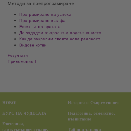
Методи за препрограмиране
Програмиране на успеха
Програмиране в алфа
Ефектът на вратата
Да зададем въпрос към подсъзнанието
Как да закрепим своята нова реалност
Видове котви
Резултати
Приложение I
НОВО!
История и Съвременност
КУРС НА ЧУДЕСАТА
Педагогика, семейство,
възпитание
Езотерика,
самоусъвършенстване,
Тайни и загадки