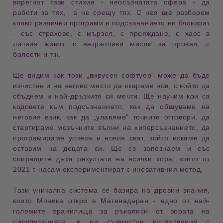
впрегнат тази стихия - неосъзнатата сфера -
да
работи за тях, а не срещу тях
. С нея ще разберем
колко различни програми в подсъзнанието ни блокират
- със страхове, с мързел, с преяждане, с хаос в
личния живот, с натрапчиви мисли за провал, с
болести и т.н.
Ще видим как този „
вирусен софтуер
" може
да бъде
изчистен
и на негово място да вкараме нов, с който да
сбъднем и най-дръзките си мечти. Ще научим кои са
кодовете към подсъзнанието
, как да общуваме на
неговия език,
как да „улавяме" точните отговори
, да
стартираме мозъчните вълни на
хиперсъзнанието
, да
програмираме успеха и новия свят, който искаме да
оставим на децата си. Ще се запознаем и със
спиращите дъха
резултати
на всички хора, които от
2021 г. насам експериментират с иновативния метод.
Тази уникална система се
базира на древни знания
,
които Моника откри в
Матенадаран
-
едно от най-
големите хранилища за ръкописи
от зората на
цивилизацията, и на съвместни изследвания с