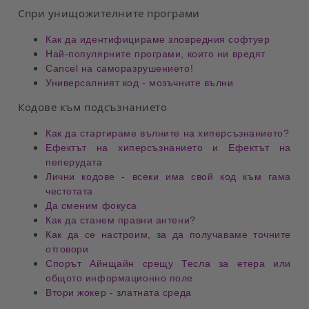
Спри унищожителните програми
Как да идентифицираме зловредния софтуер
Най-популярните програми, които ни вредят
Cancel на саморазрушението!
Универсалният код - мозъчните вълни
Кодове към подсъзнанието
Как да стартираме вълните на
хиперсъзнание
то?
Ефектът на
хиперсъзнание
то и Ефектът на
пеперудата
Лични кодове - всеки има свой код към гама
честотата
Да сменим фокуса
Как да станем правни антени?
Как да се настроим, за да получаваме точните
отговори
Спорът Айнщайн срещу Тесла за етера или
общото информационно поле
Втори жокер - златната среда