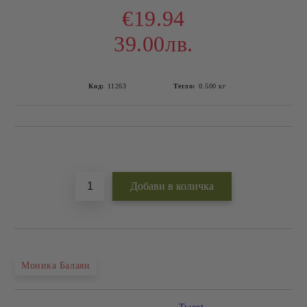
€19.94
39.00лв.
Код:
11263
Тегло:
0.500
кг
Добави в желани
Моника Балаян