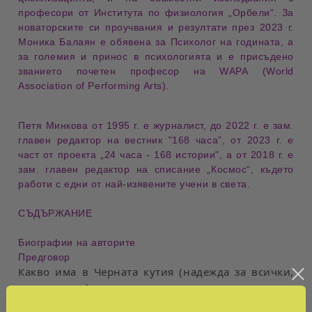
професори от Института по физиология „Орбели“. За
новаторските си проучвания и резултати през 2023 г.
Моника Балаян е обявена за
Психолог на годината
, а
за големия и принос в психологията и е присъдено
званието
почетен професор на WАРА (World
Association of Performing Arts)
.
Петя Минкова
от 1995 г. е
журналист
, до 2022 г. е зам.
главен редактор на
вестник "168 часа”
, от 2023 г. е
част от проекта „24 часа - 168 истории", а от 2018 г. е
зам. главен редактор на
списание „Космос“
, където
работи с едни от най-изявените учени в света.
СЪДЪРЖАНИЕ
Биографии на авторите
Предговор
Какво има в Черната кутия (надежда за всички,
които нямат)