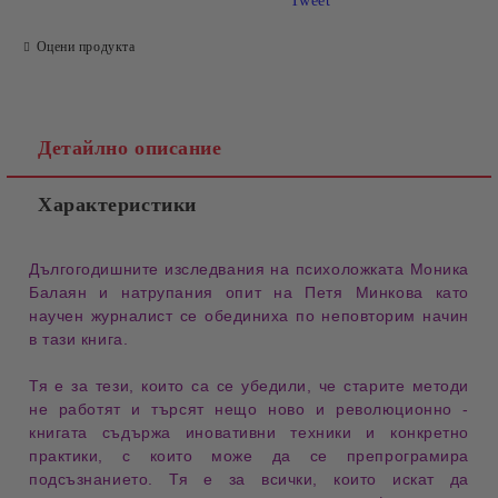
Tweet
Оцени продукта
Детайлно описание
Характеристики
Дългогодишните изследвания на психоложката Моника
Балаян
и натрупания опит на
Петя Минкова
като
научен журналист
се обединиха по неповторим начин
в тази книга.
Тя е за тези, които са се убедили, че старите методи
не работят и търсят нещо
ново и революционно
-
книгата съдържа
иновативни техники и конкретно
практики
, с които може да се
препрограмира
подсъзнанието
. Тя е за всички, които искат да