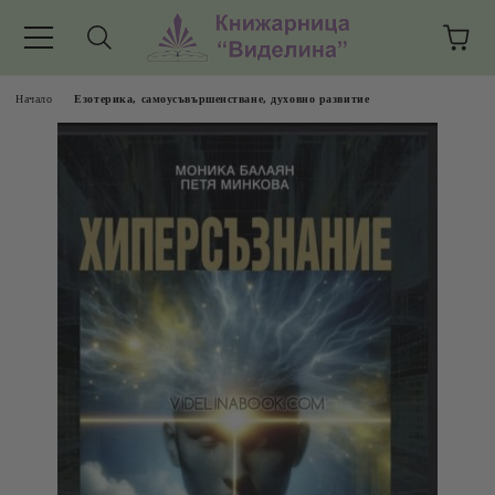
Начало
Езотерика, самоусъвършенстване, духовно развитие