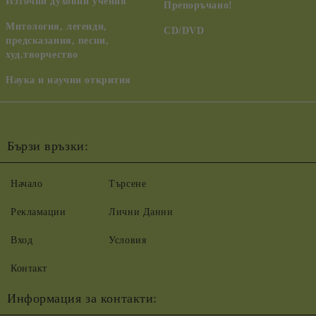
Източни духовни учения
Препоръчано!
Митология, легенди,
CD/DVD
предсказания, песни,
худ.творчество
Наука и научни открития
Бързи връзки:
Начало
Търсене
Рекламации
Лични Данни
Вход
Условия
Контакт
Информация за контакти: