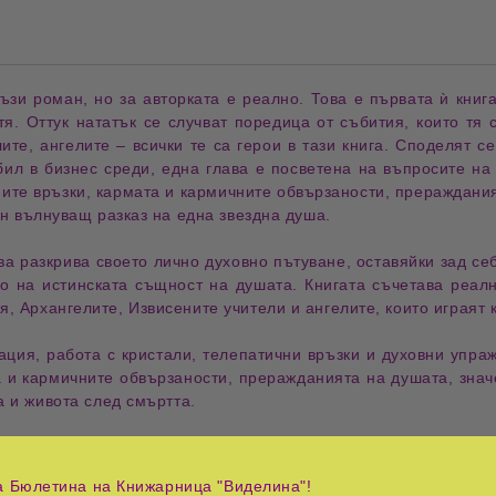
ъзи роман
, но за авторката е
реално
. Това е
първата ѝ книг
тя
. Оттук нататък се случват поредица от
събития
, които тя
лите
,
ангелите
– всички те са
герои
в тази книга. Споделят с
 бил в
бизнес среди
, една глава е посветена на въпросите н
ите връзки
,
кармата
и
кармичните обвързаности
,
прераждания
ин вълнуващ разказ на една
звездна душа
.
а разкрива своето
лично духовно пътуване
, оставяйки зад се
то на истинската същност
на душата. Книгата съчетава
реал
я, Архангелите, Извисените учители
и
ангелите
, които играят
тация
,
работа с кристали
,
телепатични връзки
и
духовни упра
 и кармичните обвързаности
,
преражданията на душата
, зна
а и живота след смъртта
.
ически съвети
за хора, които се сблъскват с
новите бизнес
и методи
за подкрепа и разбиране.
а Бюлетина на Книжарница "Виделина"!