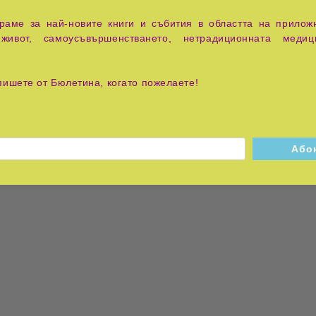
 съчетава
приключения, лични трансформации и духовни проз
аме за най-новите книги и събития в областта на приложн
живот, самоусъвършенстването, нетрадиционната медиц
пишете от Бюлетина, когато пожелаете!