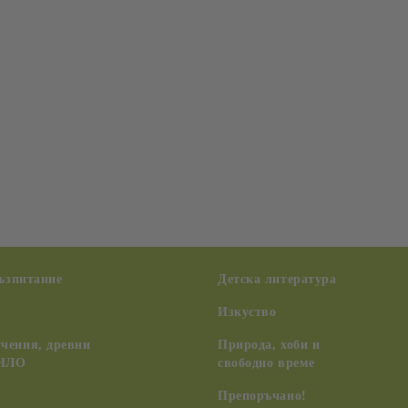
възпитание
Детска литература
Изкуство
чения, древни
Природа, хоби и
 НЛО
свободно време
Препоръчано!