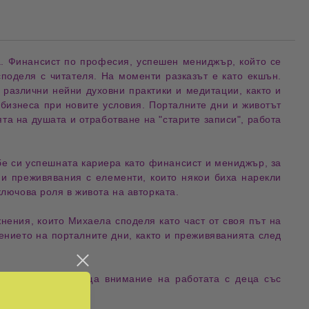
а
.
Финансист
по професия, успешен
мениджър
, който се
 споделя с читателя. На моменти разказът е като
екшън
.
е различни нейни
духовни практики
и
медитации
, както и
а
бизнеса
при
новите условия
.
Порталните дни
и
животът
та на душата
и отработване на "
старите записи
",
работа
бе си
успешната кариера
като
финансист и мениджър
, за
ни преживявания
с елементи, които някои биха нарекли
 ключова роля в живота на авторката.
жнения
, които Михаела споделя като част от своя
път на
чението на
порталните дни
, както и преживяванията след
 условия
, и обръща внимание на
работата с деца със