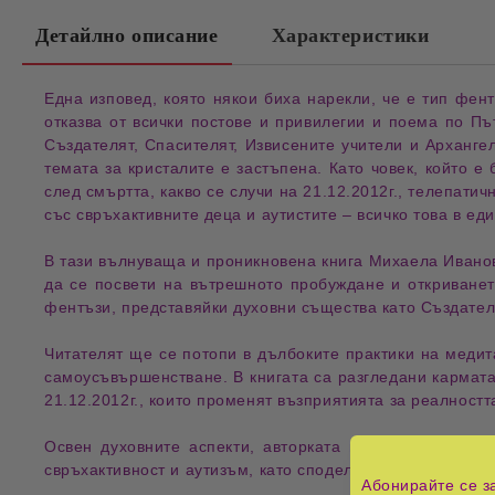
Детайлно описание
Характеристики
Една
изповед
, която някои биха нарекли, че е тип
фент
отказва от всички
постове
и
привилегии
и поема по
Пъ
Създателят
,
Спасителят
,
Извисените учители
и
Арханге
темата за
кристалите
е застъпена. Като човек, който е
след смъртта
, какво се случи на
21.12.2012г.
,
телепатичн
със свръхактивните деца
и
аутистите
– всичко това в ед
В тази
вълнуваща и проникновена книга
Михаела Иванов
да се посвети на
вътрешното пробуждане
и
откриване
фентъзи
, представяйки
духовни същества
като
Създател
Читателят ще се потопи в
дълбоките практики на меди
самоусъвършенстване
. В книгата са разгледани
кармата
21.12.2012г.
, които променят възприятията за
реалностт
Освен духовните аспекти, авторката предлага и
практ
свръхактивност и аутизъм
, като споделя своите
инсайти 
Абонирайте се з