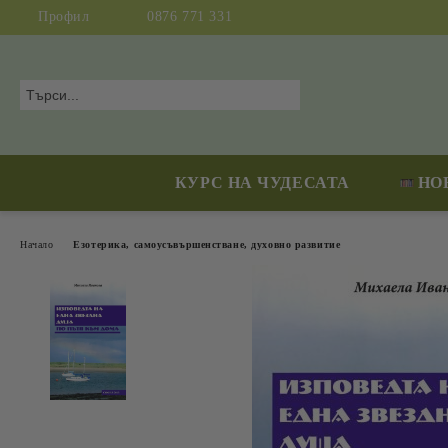
Профил
0876 771 331
КУРС НА ЧУДЕСАТА
НО
Начало
Езотерика, самоусъвършенстване, духовно развитие