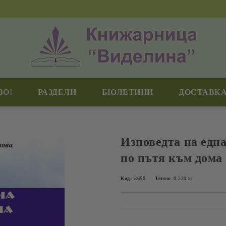
ВО!
РАЗДЕЛИ
БЮЛЕТИНИ
ДОСТАВКА
Изповедта на една
по пътя към дома
Код:
8650
Тегло:
0.220
кг
Добави в желани