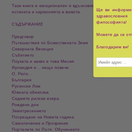
Тази книга е
емоционален и вдъхновяващ разказ
, който
Ще ви информир
истината и хармонията в живота
.
здравословния 
философията!
СЪДЪРЖАНИЕ
Можете да се от
Предговор
Пътешествия по Божествената Земя
Благодарим ви!
Северната Венеция
Събитието
Поуката и какво е това Мисия
Ирландия и... нещо повече
O, Paris...
България
Русенски Лом
Южната обиколка
Седемте рилски езера
Рождени дни
Земетресението
Посрещане на Новата година
Самолечение и Прозрения
Порталите по Пътя. Обучението