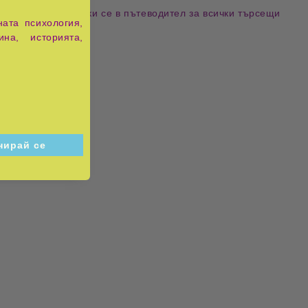
рения
, превръщайки се в
пътеводител за всички търсещи
ата психология,
ина, историята,