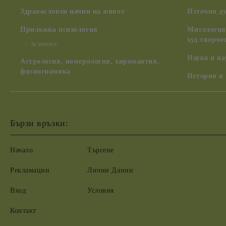
Здравословен начин на живот
Източни д
Приложна психология
Митология,
худ.творче
За жената
Наука и н
Астрология, номерология, хиромантия,
физиогномика
История и
Бързи връзки:
Начало
Търсене
Рекламации
Лични Данни
Вход
Условия
Контакт