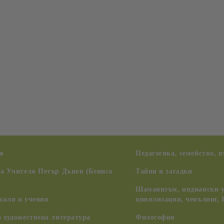
я
Педагогика, семейство, 
на Учителя Петър Дънов (Беинса
Тайни и загадки
Шаманизъм, индиански у
коли и учения
цивилизации, ченълинг,
 художествена литература
Философия