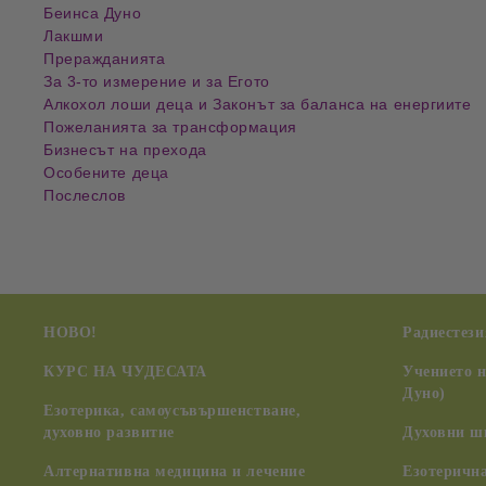
Беинса Дуно
Лакшми
Преражданията
За 3-то измерение и за Егото
Алкохол лоши деца и Законът за баланса на енергиите
Пожеланията за трансформация
Бизнесът на прехода
Особените деца
Послеслов
НОВО!
Радиестези
КУРС НА ЧУДЕСАТА
Учението 
Дуно)
Езотерика, самоусъвършенстване,
духовно развитие
Духовни ш
Алтернативна медицина и лечение
Езотерична