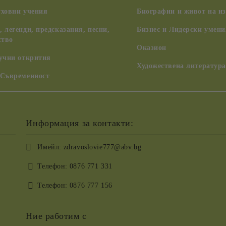
уховни учения
Биографии и живот на из
 легенди, предсказания, песни,
Бизнес и Лидерски умени
ство
Оказион
аучни открития
Художествена литература
 Съвременност
Информация за контакти:
Имейл:
zdravoslovie777@abv.bg
Телефон:
0876 771 331
Телефон:
0876 777 156
Ние работим с