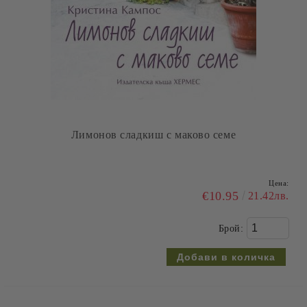
Без глутен и захар е по-вкусно: Лесни и вкусни
рецепти, приготвени специално за вас!, книга 3
Цена:
€23.00
44.98лв.
Брой: