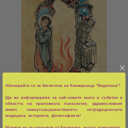
Абонирайте се за Бюлетина на Книжарница "Виделина"!
Ще ви информираме за най-новите книги и събития в
областта на приложната психология, здравословния
Огънят
живот, самоусъвършенстването, нетрадиционната
медицина, историята, философията!
Цена:
Можете да се отпишете от Бюлетина, когато пожелаете!