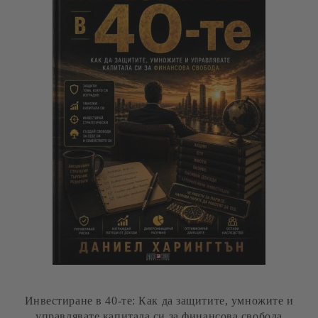
Инвестиране в 40-те: Как да защитите, умножите и
управлявате капитала си за финансова свобода