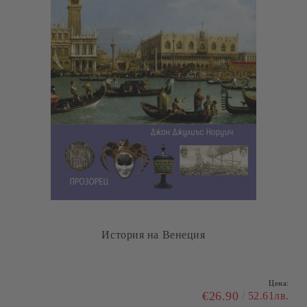
Към себе си нежно: Как да се грижиш за себе си и да
се обичаш!
Цена:
€10.99
21.49лв.