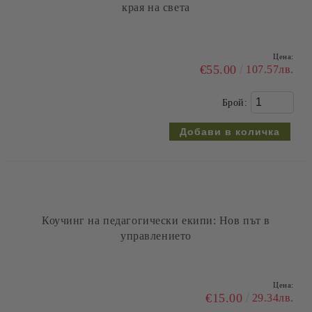
Цена:
€11.95
23.37лв.
Брой:
Всичко за любовта
Цена:
€10.00
19.56лв.
Брой: