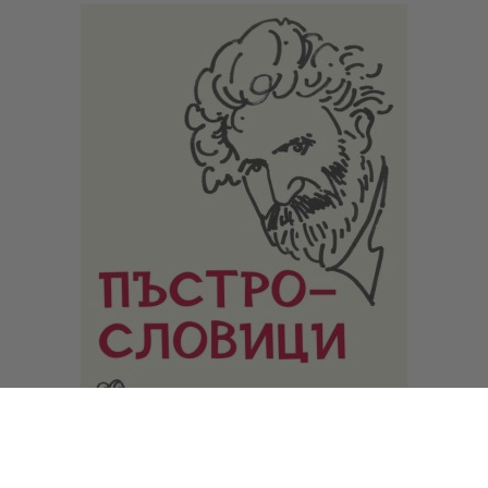
Циркадният код: Пренастройте биологичния си
часовник за по-добро здраве, контрол на теглото и
пълноценен сън