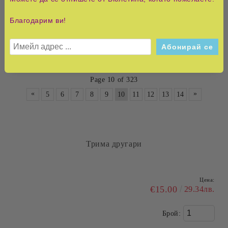
€14.00
27.38лв.
Благодарим ви!
Брой:
Page 10 of 323
«
»
5
6
7
8
9
10
11
12
13
14
Краят на митовете: Митове, граници и алтернативи
на икономиката на ХХІ век
Цена:
€20.00
39.12лв.
Брой: