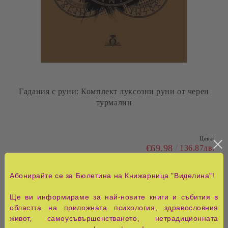
Гадания с руни: Комплект луксозни руни от черен
турмалин
Цена:
€69.98
136.87лв.
Брой:
Абонирайте се за Бюлетина на Книжарница "Виделина"!
Ще ви информираме за най-новите книги и събития в
областта на приложната психология, здравословния
живот, самоусъвършенстването, нетрадиционната