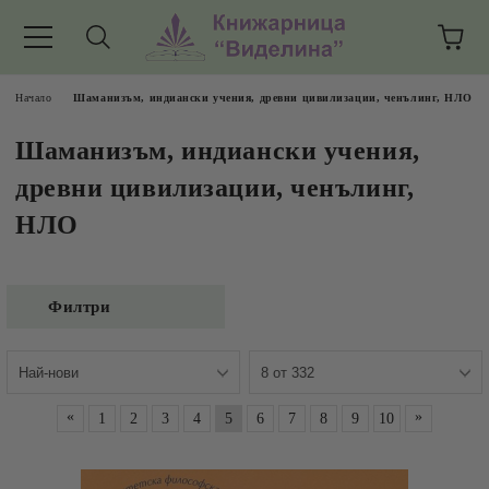
Начало
Шаманизъм, индиански учения, древни цивилизации, ченълинг, НЛО
Шаманизъм, индиански учения,
древни цивилизации, ченълинг,
НЛО
Филтри
«
»
1
2
3
4
5
6
7
8
9
10